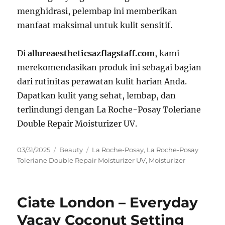
menghidrasi, pelembap ini memberikan
manfaat maksimal untuk kulit sensitif.
Di
allureaestheticsazflagstaff.com
, kami
merekomendasikan produk ini sebagai bagian
dari rutinitas perawatan kulit harian Anda.
Dapatkan kulit yang sehat, lembap, dan
terlindungi dengan La Roche-Posay Toleriane
Double Repair Moisturizer UV.
Posted
Categories
Tags
03/31/2025
Beauty
La Roche-Posay
,
La Roche-Posay
on
Toleriane Double Repair Moisturizer UV
,
Moisturizer
Ciate London – Everyday
Vacay Coconut Setting