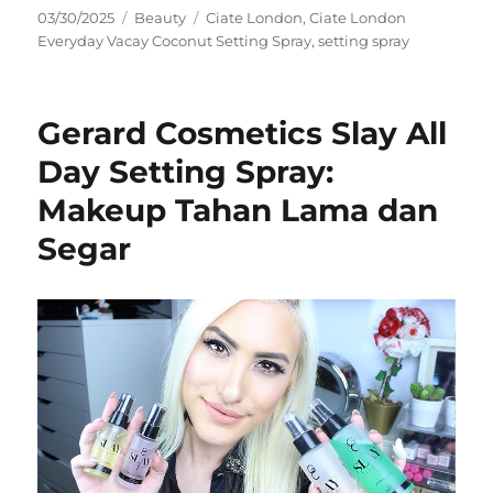
Posted
Categories
Tags
03/30/2025
Beauty
Ciate London
,
Ciate London
on
Everyday Vacay Coconut Setting Spray
,
setting spray
Gerard Cosmetics Slay All
Day Setting Spray:
Makeup Tahan Lama dan
Segar