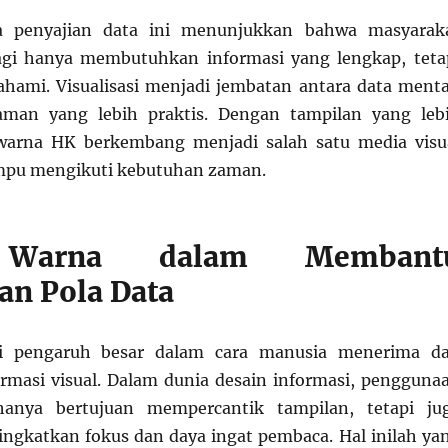
a penyajian data ini menunjukkan bahwa masyarak
agi hanya membutuhkan informasi yang lengkap, teta
hami. Visualisasi menjadi jembatan antara data ment
man yang lebih praktis. Dengan tampilan yang leb
warna HK berkembang menjadi salah satu media visu
pu mengikuti kebutuhan zaman.
 Warna dalam Membant
n Pola Data
i pengaruh besar dalam cara manusia menerima d
masi visual. Dalam dunia desain informasi, pengguna
anya bertujuan mempercantik tampilan, tetapi ju
gkatkan fokus dan daya ingat pembaca. Hal inilah ya