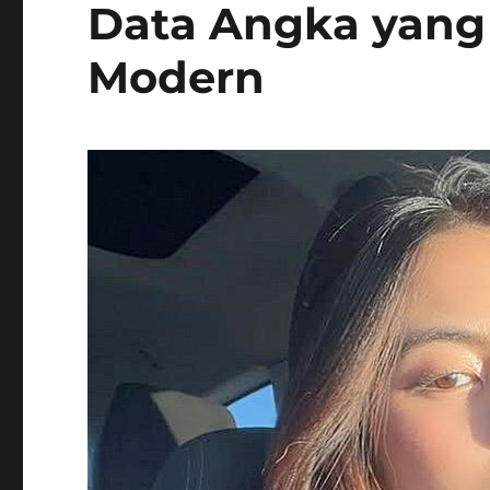
Data Angka yang 
Modern