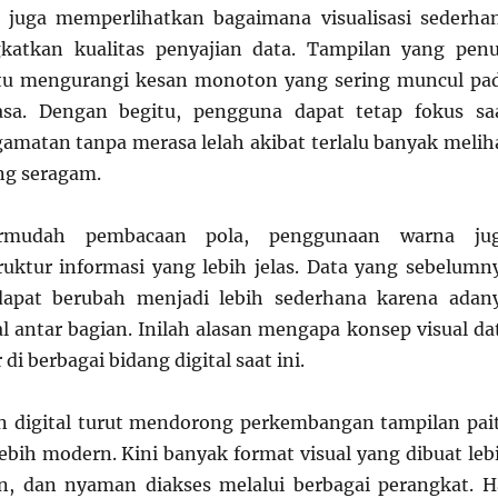
 juga memperlihatkan bagaimana visualisasi sederha
atkan kualitas penyajian data. Tampilan yang pen
u mengurangi kesan monoton yang sering muncul pa
asa. Dengan begitu, pengguna dapat tetap fokus sa
matan tanpa merasa lelah akibat terlalu banyak melih
ang seragam.
rmudah pembacaan pola, penggunaan warna ju
uktur informasi yang lebih jelas. Data yang sebelumn
 dapat berubah menjadi lebih sederhana karena adan
l antar bagian. Inilah alasan mengapa konsep visual da
di berbagai bidang digital saat ini.
n digital turut mendorong perkembangan tampilan pai
ebih modern. Kini banyak format visual yang dibuat leb
an, dan nyaman diakses melalui berbagai perangkat. H