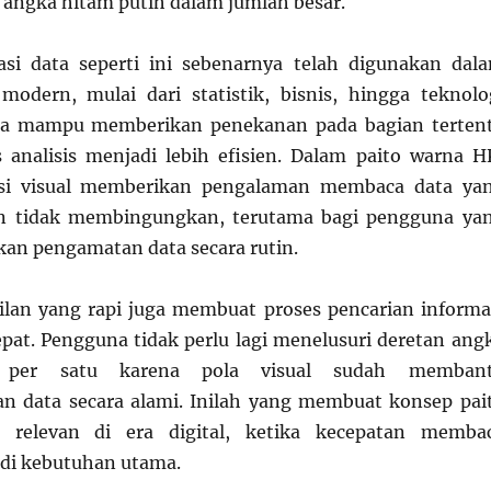
angka hitam putih dalam jumlah besar.
asi data seperti ini sebenarnya telah digunakan dal
odern, mulai dari statistik, bisnis, hingga teknolo
na mampu memberikan penekanan pada bagian terten
 analisis menjadi lebih efisien. Dalam paito warna H
asi visual memberikan pengalaman membaca data ya
an tidak membingungkan, terutama bagi pengguna ya
kan pengamatan data secara rutin.
pilan yang rapi juga membuat proses pencarian informa
epat. Pengguna tidak perlu lagi menelusuri deretan ang
 per satu karena pola visual sudah memban
 data secara alami. Inilah yang membuat konsep pai
 relevan di era digital, ketika kecepatan memba
di kebutuhan utama.