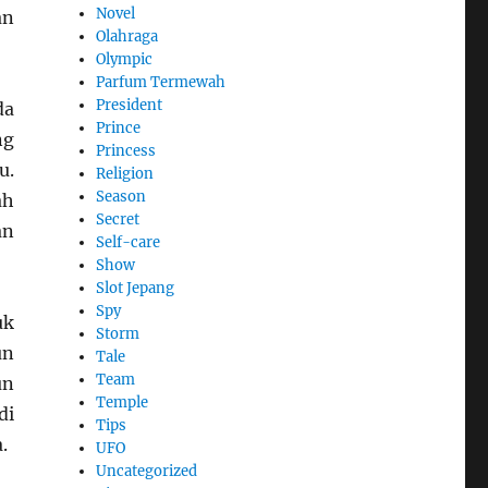
Novel
an
Olahraga
Olympic
Parfum Termewah
President
da
Prince
ng
Princess
u.
Religion
Season
ah
Secret
an
Self-care
Show
Slot Jepang
Spy
uk
Storm
un
Tale
Team
un
Temple
di
Tips
.
UFO
Uncategorized