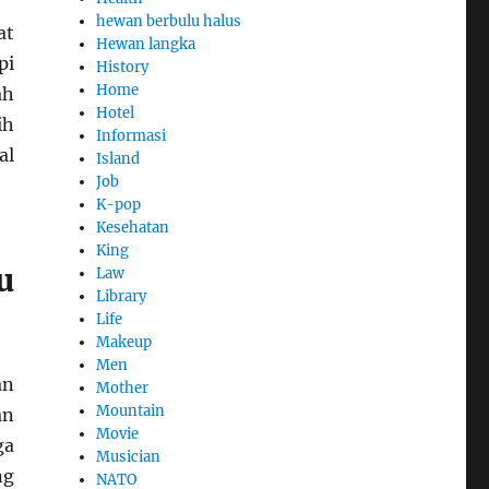
hewan berbulu halus
at
Hewan langka
pi
History
Home
ah
Hotel
ih
Informasi
al
Island
Job
K-pop
Kesehatan
King
u
Law
Library
Life
Makeup
Men
an
Mother
Mountain
an
Movie
ga
Musician
ng
NATO