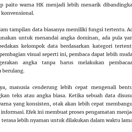
 paito warna HK menjadi lebih menarik dibandingk
 konvensional.
lam tampilan data biasanya memiliki fungsi tertentu. A
unakan untuk menandai angka dominan, ada pula ya
edakan kelompok data berdasarkan kategori tertent
embagian visual seperti ini, pembaca dapat lebih mud
rgerakan angka tanpa harus melakukan pembaca
a berulang.
ya, manusia cenderung lebih cepat mengenali bent
gkan teks atau angka biasa. Ketika sebuah data disus
rna yang konsisten, otak akan lebih cepat membang
informasi. Efek ini membuat proses pengamatan menja
an terasa lebih nyaman untuk dilakukan dalam waktu lama