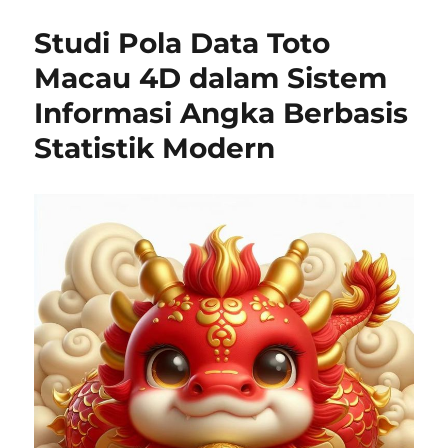
Studi Pola Data Toto
Macau 4D dalam Sistem
Informasi Angka Berbasis
Statistik Modern