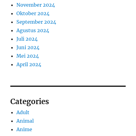
November 2024
Oktober 2024
September 2024
Agustus 2024
Juli 2024
Juni 2024
Mei 2024
April 2024
Categories
Adult
Animal
Anime