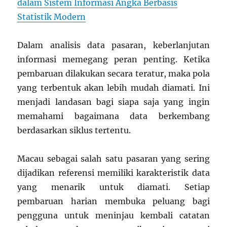
dalam Sistem Informasi Angka Berbasis
Statistik Modern
Dalam analisis data pasaran, keberlanjutan
informasi memegang peran penting. Ketika
pembaruan dilakukan secara teratur, maka pola
yang terbentuk akan lebih mudah diamati. Ini
menjadi landasan bagi siapa saja yang ingin
memahami bagaimana data berkembang
berdasarkan siklus tertentu.
Macau sebagai salah satu pasaran yang sering
dijadikan referensi memiliki karakteristik data
yang menarik untuk diamati. Setiap
pembaruan harian membuka peluang bagi
pengguna untuk meninjau kembali catatan