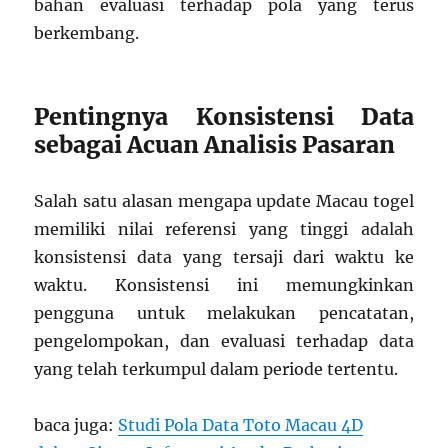
bahan evaluasi terhadap pola yang terus
berkembang.
Pentingnya Konsistensi Data
sebagai Acuan Analisis Pasaran
Salah satu alasan mengapa update Macau togel
memiliki nilai referensi yang tinggi adalah
konsistensi data yang tersaji dari waktu ke
waktu. Konsistensi ini memungkinkan
pengguna untuk melakukan pencatatan,
pengelompokan, dan evaluasi terhadap data
yang telah terkumpul dalam periode tertentu.
baca juga:
Studi Pola Data Toto Macau 4D