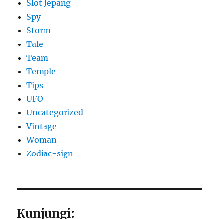
Slot Jepang
Spy
Storm
Tale
Team
Temple
Tips
UFO
Uncategorized
Vintage
Woman
Zodiac-sign
Kunjungi: