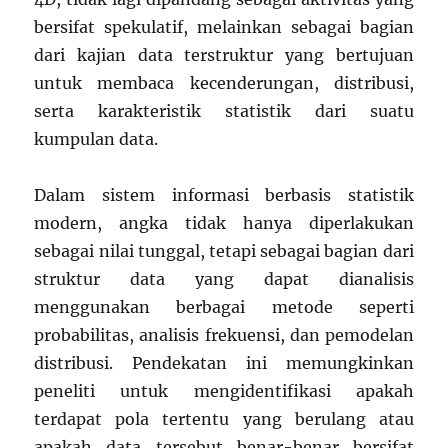
bersifat spekulatif, melainkan sebagai bagian
dari kajian data terstruktur yang bertujuan
untuk membaca kecenderungan, distribusi,
serta karakteristik statistik dari suatu
kumpulan data.
Dalam sistem informasi berbasis statistik
modern, angka tidak hanya diperlakukan
sebagai nilai tunggal, tetapi sebagai bagian dari
struktur data yang dapat dianalisis
menggunakan berbagai metode seperti
probabilitas, analisis frekuensi, dan pemodelan
distribusi. Pendekatan ini memungkinkan
peneliti untuk mengidentifikasi apakah
terdapat pola tertentu yang berulang atau
apakah data tersebut benar-benar bersifat