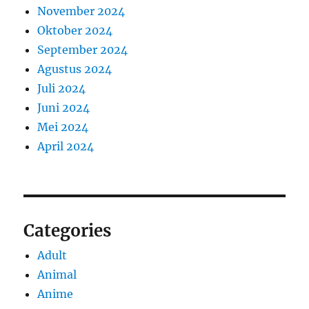
November 2024
Oktober 2024
September 2024
Agustus 2024
Juli 2024
Juni 2024
Mei 2024
April 2024
Categories
Adult
Animal
Anime