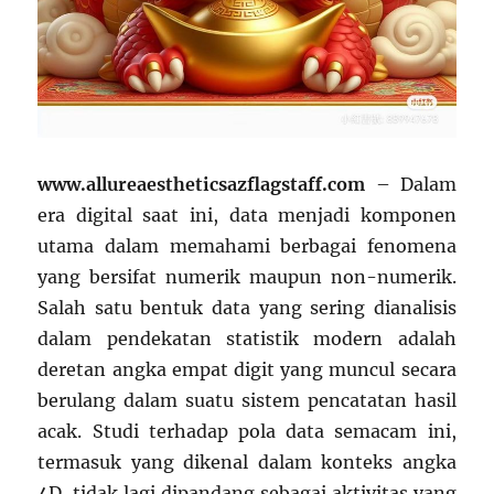
www.allureaestheticsazflagstaff.com
– Dalam
era digital saat ini, data menjadi komponen
utama dalam memahami berbagai fenomena
yang bersifat numerik maupun non-numerik.
Salah satu bentuk data yang sering dianalisis
dalam pendekatan statistik modern adalah
deretan angka empat digit yang muncul secara
berulang dalam suatu sistem pencatatan hasil
acak. Studi terhadap pola data semacam ini,
termasuk yang dikenal dalam konteks angka
4D, tidak lagi dipandang sebagai aktivitas yang