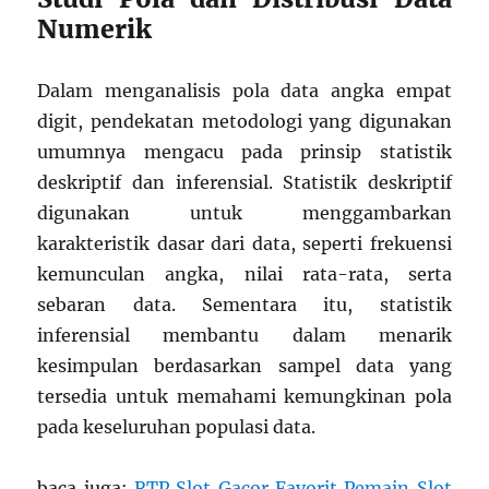
Numerik
Dalam menganalisis pola data angka empat
digit, pendekatan metodologi yang digunakan
umumnya mengacu pada prinsip statistik
deskriptif dan inferensial. Statistik deskriptif
digunakan untuk menggambarkan
karakteristik dasar dari data, seperti frekuensi
kemunculan angka, nilai rata-rata, serta
sebaran data. Sementara itu, statistik
inferensial membantu dalam menarik
kesimpulan berdasarkan sampel data yang
tersedia untuk memahami kemungkinan pola
pada keseluruhan populasi data.
baca juga:
RTP Slot Gacor Favorit Pemain Slot