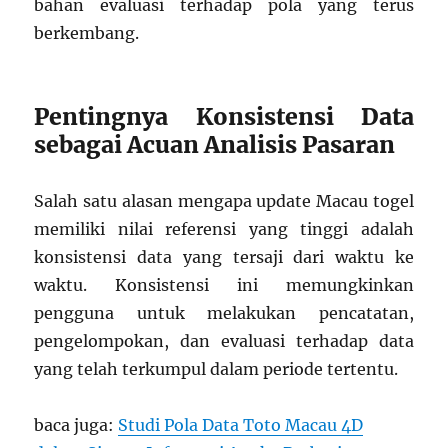
bahan evaluasi terhadap pola yang terus
berkembang.
Pentingnya Konsistensi Data
sebagai Acuan Analisis Pasaran
Salah satu alasan mengapa update Macau togel
memiliki nilai referensi yang tinggi adalah
konsistensi data yang tersaji dari waktu ke
waktu. Konsistensi ini memungkinkan
pengguna untuk melakukan pencatatan,
pengelompokan, dan evaluasi terhadap data
yang telah terkumpul dalam periode tertentu.
baca juga:
Studi Pola Data Toto Macau 4D