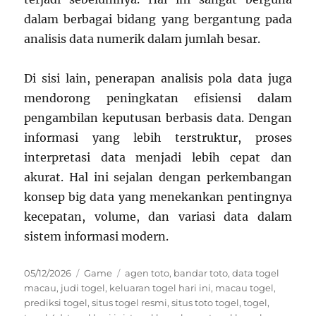
dalam berbagai bidang yang bergantung pada
analisis data numerik dalam jumlah besar.
Di sisi lain, penerapan analisis pola data juga
mendorong peningkatan efisiensi dalam
pengambilan keputusan berbasis data. Dengan
informasi yang lebih terstruktur, proses
interpretasi data menjadi lebih cepat dan
akurat. Hal ini sejalan dengan perkembangan
konsep big data yang menekankan pentingnya
kecepatan, volume, dan variasi data dalam
sistem informasi modern.
Posted
Categories
Tags
05/12/2026
Game
agen toto
,
bandar toto
,
data togel
on
macau
,
judi togel
,
keluaran togel hari ini
,
macau togel
,
prediksi togel
,
situs togel resmi
,
situs toto togel
,
togel
,