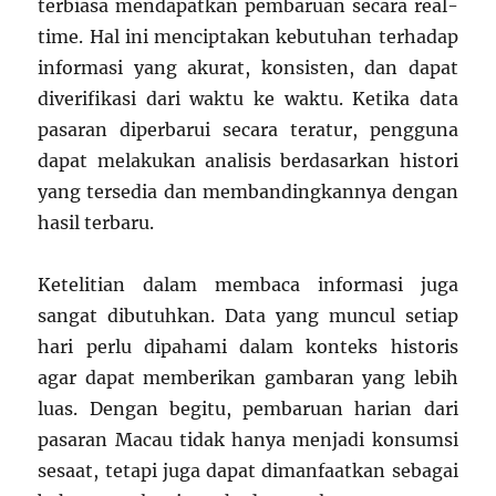
terbiasa mendapatkan pembaruan secara real-
time. Hal ini menciptakan kebutuhan terhadap
informasi yang akurat, konsisten, dan dapat
diverifikasi dari waktu ke waktu. Ketika data
pasaran diperbarui secara teratur, pengguna
dapat melakukan analisis berdasarkan histori
yang tersedia dan membandingkannya dengan
hasil terbaru.
Ketelitian dalam membaca informasi juga
sangat dibutuhkan. Data yang muncul setiap
hari perlu dipahami dalam konteks historis
agar dapat memberikan gambaran yang lebih
luas. Dengan begitu, pembaruan harian dari
pasaran Macau tidak hanya menjadi konsumsi
sesaat, tetapi juga dapat dimanfaatkan sebagai