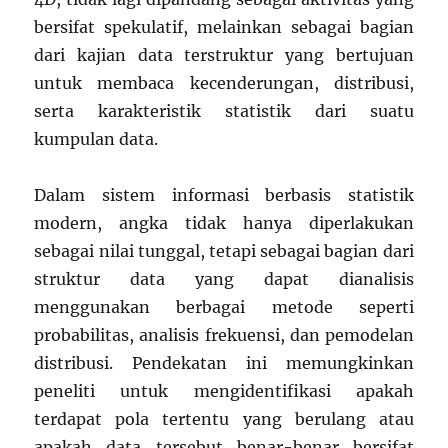
bersifat spekulatif, melainkan sebagai bagian
dari kajian data terstruktur yang bertujuan
untuk membaca kecenderungan, distribusi,
serta karakteristik statistik dari suatu
kumpulan data.
Dalam sistem informasi berbasis statistik
modern, angka tidak hanya diperlakukan
sebagai nilai tunggal, tetapi sebagai bagian dari
struktur data yang dapat dianalisis
menggunakan berbagai metode seperti
probabilitas, analisis frekuensi, dan pemodelan
distribusi. Pendekatan ini memungkinkan
peneliti untuk mengidentifikasi apakah
terdapat pola tertentu yang berulang atau
apakah data tersebut benar-benar bersifat