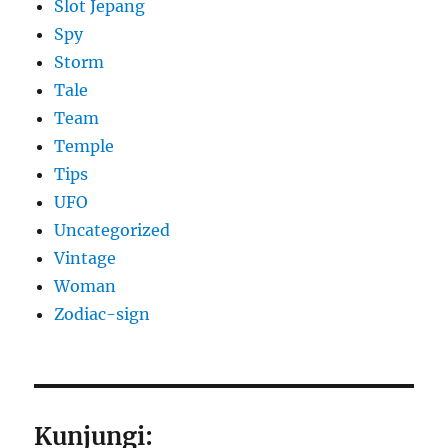
Slot Jepang
Spy
Storm
Tale
Team
Temple
Tips
UFO
Uncategorized
Vintage
Woman
Zodiac-sign
Kunjungi: