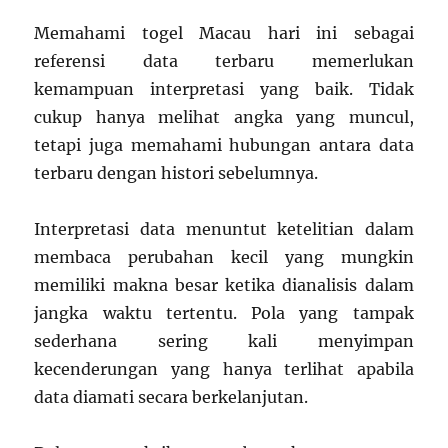
Memahami togel Macau hari ini sebagai
referensi data terbaru memerlukan
kemampuan interpretasi yang baik. Tidak
cukup hanya melihat angka yang muncul,
tetapi juga memahami hubungan antara data
terbaru dengan histori sebelumnya.
Interpretasi data menuntut ketelitian dalam
membaca perubahan kecil yang mungkin
memiliki makna besar ketika dianalisis dalam
jangka waktu tertentu. Pola yang tampak
sederhana sering kali menyimpan
kecenderungan yang hanya terlihat apabila
data diamati secara berkelanjutan.