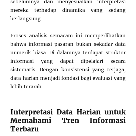
sebelumnya dan menyesuaikan interpretasi
mereka terhadap dinamika yang sedang
berlangsung.
Proses analisis semacam ini memperlihatkan
bahwa informasi pasaran bukan sekadar data
numerik biasa. Di dalamnya terdapat struktur
informasi yang dapat dipelajari secara
sistematis. Dengan konsistensi yang terjaga,
data harian menjadi fondasi bagi evaluasi yang
lebih terarah.
Interpretasi Data Harian untuk
Memahami Tren Informasi
Terbaru