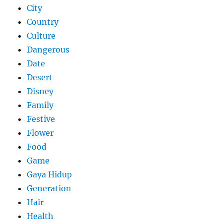
City
Country
Culture
Dangerous
Date
Desert
Disney
Family
Festive
Flower
Food
Game
Gaya Hidup
Generation
Hair
Health