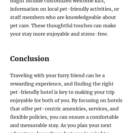
might include customized welcome kits,
information on local pet-friendly activities, or
staff members who are knowledgeable about
pet care. These thoughtful touches can make
your stay more enjoyable and stress-free.
Conclusion
Traveling with your furry friend can be a
rewarding experience, and finding the right
pet-friendly hotel is key to making your trip
enjoyable for both of you. By focusing on hotels
that offer pet-centric amenities, services, and
flexible policies, you can ensure a comfortable
and memorable stay. As you plan your next