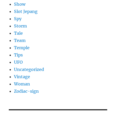
Show
Slot Jepang
Spy
Storm
Tale
Team
Temple
Tips
UFO
Uncategorized
Vintage
Woman
Zodiac-sign