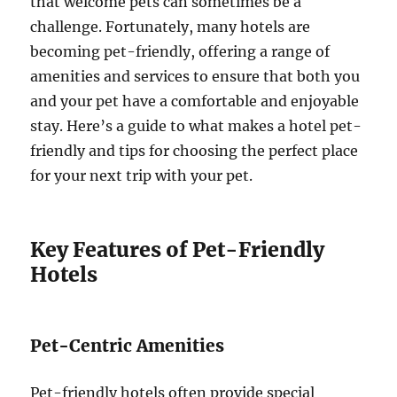
that welcome pets can sometimes be a
challenge. Fortunately, many hotels are
becoming pet-friendly, offering a range of
amenities and services to ensure that both you
and your pet have a comfortable and enjoyable
stay. Here’s a guide to what makes a hotel pet-
friendly and tips for choosing the perfect place
for your next trip with your pet.
Key Features of Pet-Friendly
Hotels
Pet-Centric Amenities
Pet-friendly hotels often provide special