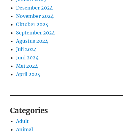
Desember 2024
November 2024
Oktober 2024
September 2024
Agustus 2024
Juli 2024
Juni 2024
Mei 2024
April 2024
Categories
Adult
Animal