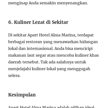
menginap Anda semakin menyenangkan.
6. Kuliner Lezat di Sekitar
Di sekitar Apart Hotel Alma Marina, terdapat
berbagai restoran yang menawarkan hidangan
lokal dan internasional. Anda bisa mencicipi
makanan laut segar atau mencoba kuliner khas
daerah tersebut. Tak ada salahnya untuk
menjelajahi kuliner lokal yang menggugah
selera.
Kesimpulan
Apart Hotel Alma Marina adalah pilihan ideal