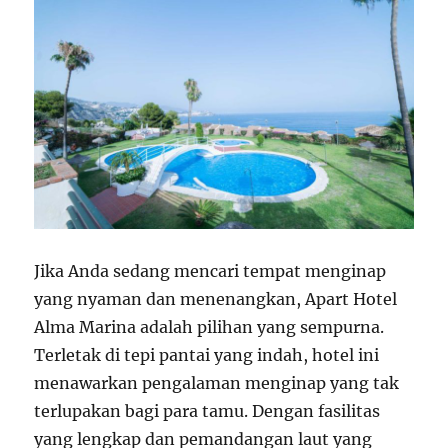
Jika Anda sedang mencari tempat menginap
yang nyaman dan menenangkan, Apart Hotel
Alma Marina adalah pilihan yang sempurna.
Terletak di tepi pantai yang indah, hotel ini
menawarkan pengalaman menginap yang tak
terlupakan bagi para tamu. Dengan fasilitas
yang lengkap dan pemandangan laut yang