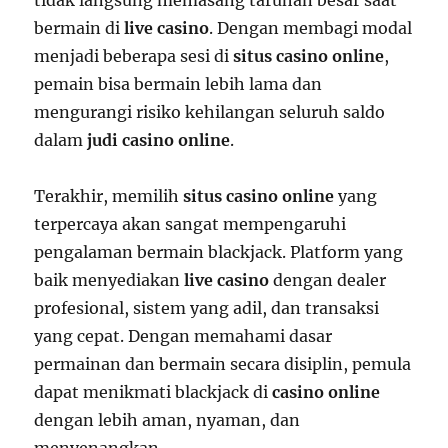
tidak langsung memasang taruhan besar saat
bermain di
live casino
. Dengan membagi modal
menjadi beberapa sesi di
situs casino online
,
pemain bisa bermain lebih lama dan
mengurangi risiko kehilangan seluruh saldo
dalam
judi casino online
.
Terakhir, memilih
situs casino online
yang
terpercaya akan sangat mempengaruhi
pengalaman bermain blackjack. Platform yang
baik menyediakan
live casino
dengan dealer
profesional, sistem yang adil, dan transaksi
yang cepat. Dengan memahami dasar
permainan dan bermain secara disiplin, pemula
dapat menikmati blackjack di
casino online
dengan lebih aman, nyaman, dan