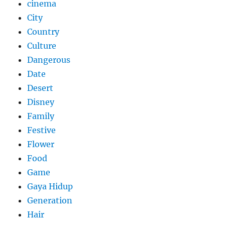
cinema
City
Country
Culture
Dangerous
Date
Desert
Disney
Family
Festive
Flower
Food
Game
Gaya Hidup
Generation
Hair