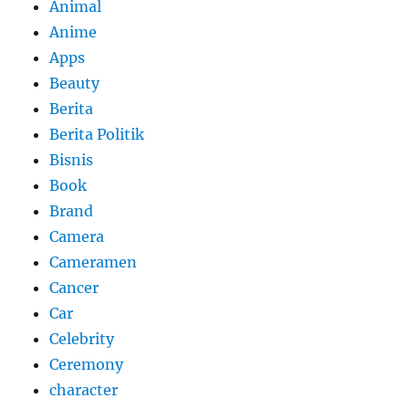
Animal
Anime
Apps
Beauty
Berita
Berita Politik
Bisnis
Book
Brand
Camera
Cameramen
Cancer
Car
Celebrity
Ceremony
character