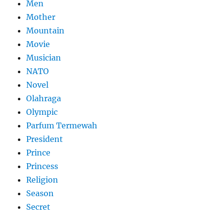
Men
Mother
Mountain
Movie
Musician
NATO
Novel
Olahraga
Olympic
Parfum Termewah
President
Prince
Princess
Religion
Season
Secret