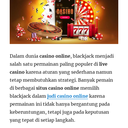
Dalam dunia
casino online
, blackjack menjadi
salah satu permainan paling populer di
live
casino
karena aturan yang sederhana namun
tetap membutuhkan strategi. Banyak pemain
di berbagai
situs casino online
memilih
blackjack dalam
judi casino online
karena
permainan ini tidak hanya bergantung pada
keberuntungan, tetapi juga pada keputusan
yang tepat di setiap langkah.