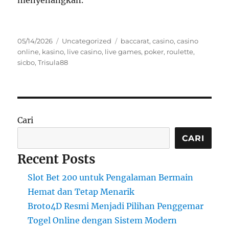
menyenangkan.
Posted
Categories
Tags
05/14/2026
Uncategorized
baccarat
,
casino
,
casino
on
online
,
kasino
,
live casino
,
live games
,
poker
,
roulette
,
sicbo
,
Trisula88
Cari
CARI
Recent Posts
Slot Bet 200 untuk Pengalaman Bermain
Hemat dan Tetap Menarik
Broto4D Resmi Menjadi Pilihan Penggemar
Togel Online dengan Sistem Modern