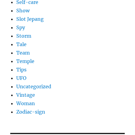
Self-care
Show
Slot Jepang
Spy
Storm
Tale
Team
Temple
Tips
UFO
Uncategorized
Vintage
Woman
Zodiac-sign