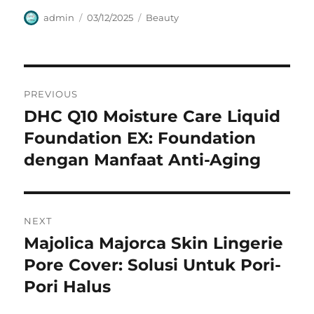
Author
Posted
Categories
admin
03/12/2025
Beauty
on
Navigasi
PREVIOUS
pos
DHC Q10 Moisture Care Liquid
Previous
post:
Foundation EX: Foundation
dengan Manfaat Anti-Aging
NEXT
Majolica Majorca Skin Lingerie
Next
post:
Pore Cover: Solusi Untuk Pori-
Pori Halus