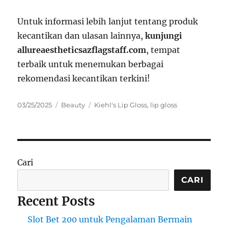
Untuk informasi lebih lanjut tentang produk
kecantikan dan ulasan lainnya,
kunjungi
allureaestheticsazflagstaff.com
, tempat
terbaik untuk menemukan berbagai
rekomendasi kecantikan terkini!
Posted
Categories
Tags
03/25/2025
Beauty
Kiehl's Lip Gloss
,
lip gloss
on
Cari
CARI
Recent Posts
Slot Bet 200 untuk Pengalaman Bermain