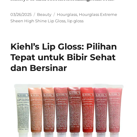
Posted
Categories
Tags
03/26/2025
Beauty
Hourglass
,
Hourglass Extreme
on
Sheen High Shine Lip Gloss
,
lip gloss
Kiehl’s Lip Gloss: Pilihan
Tepat untuk Bibir Sehat
dan Bersinar