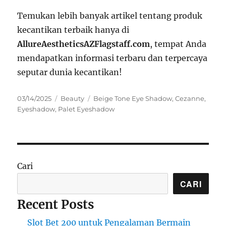
Temukan lebih banyak artikel tentang produk
kecantikan terbaik hanya di
AllureAestheticsAZFlagstaff.com
, tempat Anda
mendapatkan informasi terbaru dan terpercaya
seputar dunia kecantikan!
Posted
Categories
Tags
03/14/2025
Beauty
Beige Tone Eye Shadow
,
Cezanne
,
on
Eyeshadow
,
Palet Eyeshadow
Cari
CARI
Recent Posts
Slot Bet 200 untuk Pengalaman Bermain