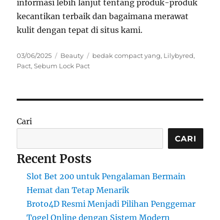
informasi lebih lanjut tentang produk-produk
kecantikan terbaik dan bagaimana merawat
kulit dengan tepat di situs kami.
Posted
Categories
Tags
03/06/2025
Beauty
bedak compact yang
,
Lilybyred
,
on
Pact
,
Sebum Lock Pact
Cari
CARI
Recent Posts
Slot Bet 200 untuk Pengalaman Bermain
Hemat dan Tetap Menarik
Broto4D Resmi Menjadi Pilihan Penggemar
Togel Online dengan Sistem Modern