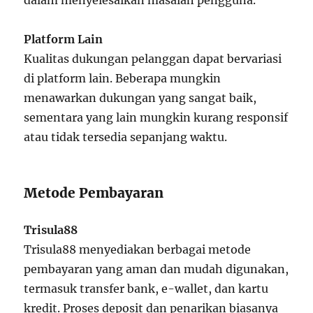
dalam menyelesaikan masalah pengguna.
Platform Lain
Kualitas dukungan pelanggan dapat bervariasi
di platform lain. Beberapa mungkin
menawarkan dukungan yang sangat baik,
sementara yang lain mungkin kurang responsif
atau tidak tersedia sepanjang waktu.
Metode Pembayaran
Trisula88
Trisula88 menyediakan berbagai metode
pembayaran yang aman dan mudah digunakan,
termasuk transfer bank, e-wallet, dan kartu
kredit. Proses deposit dan penarikan biasanya