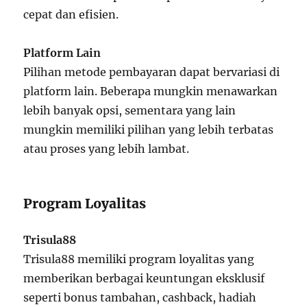
cepat dan efisien.
Platform Lain
Pilihan metode pembayaran dapat bervariasi di
platform lain. Beberapa mungkin menawarkan
lebih banyak opsi, sementara yang lain
mungkin memiliki pilihan yang lebih terbatas
atau proses yang lebih lambat.
Program Loyalitas
Trisula88
Trisula88 memiliki program loyalitas yang
memberikan berbagai keuntungan eksklusif
seperti bonus tambahan, cashback, hadiah