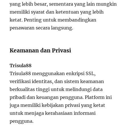
yang lebih besar, sementara yang lain mungkin
memiliki syarat dan ketentuan yang lebih
ketat. Penting untuk membandingkan
penawaran secara langsung.
Keamanan dan Privasi
Trisula88
Trisula88 menggunakan enkripsi SSL,
verifikasi identitas, dan sistem keamanan
berkualitas tinggi untuk melindungi data
pribadi dan keuangan pengguna. Platform ini
juga memiliki kebijakan privasi yang ketat
untuk menjaga kerahasiaan informasi
pengguna.