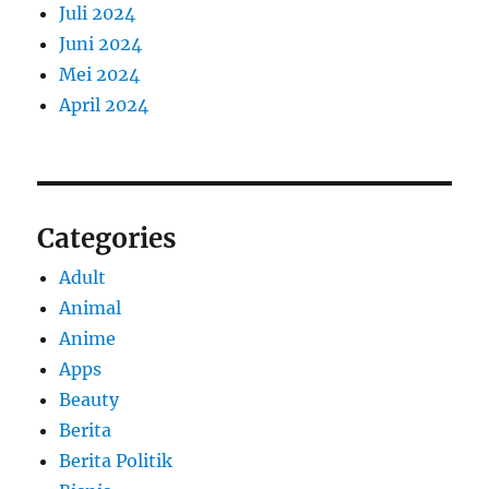
Juli 2024
Juni 2024
Mei 2024
April 2024
Categories
Adult
Animal
Anime
Apps
Beauty
Berita
Berita Politik