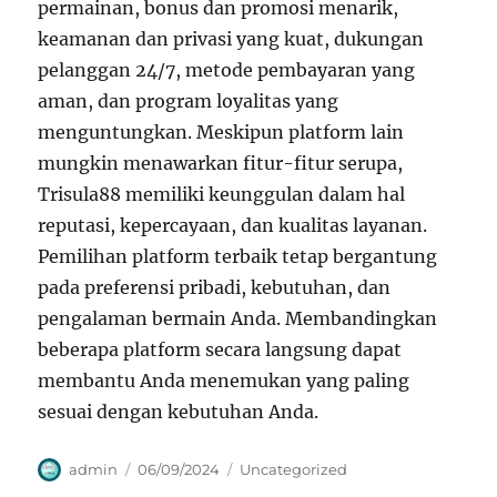
permainan, bonus dan promosi menarik,
keamanan dan privasi yang kuat, dukungan
pelanggan 24/7, metode pembayaran yang
aman, dan program loyalitas yang
menguntungkan. Meskipun platform lain
mungkin menawarkan fitur-fitur serupa,
Trisula88 memiliki keunggulan dalam hal
reputasi, kepercayaan, dan kualitas layanan.
Pemilihan platform terbaik tetap bergantung
pada preferensi pribadi, kebutuhan, dan
pengalaman bermain Anda. Membandingkan
beberapa platform secara langsung dapat
membantu Anda menemukan yang paling
sesuai dengan kebutuhan Anda.
Author
Posted
Categories
admin
06/09/2024
Uncategorized
on