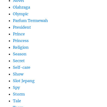
Novel
Olahraga
Olympic
Parfum Termewah
President
Prince
Princess
Religion
Season
Secret
Self-care
Show
Slot Jepang
Spy
Storm
Tale