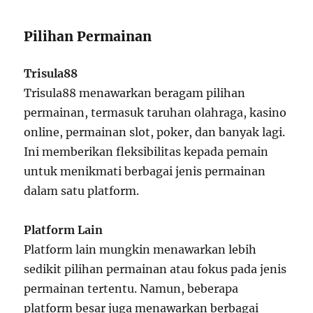
Pilihan Permainan
Trisula88
Trisula88 menawarkan beragam pilihan
permainan, termasuk taruhan olahraga, kasino
online, permainan slot, poker, dan banyak lagi.
Ini memberikan fleksibilitas kepada pemain
untuk menikmati berbagai jenis permainan
dalam satu platform.
Platform Lain
Platform lain mungkin menawarkan lebih
sedikit pilihan permainan atau fokus pada jenis
permainan tertentu. Namun, beberapa
platform besar juga menawarkan berbagai