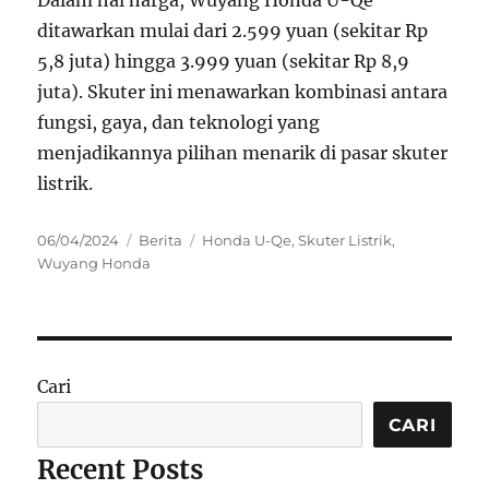
Dalam hal harga, Wuyang Honda U-Qe
ditawarkan mulai dari 2.599 yuan (sekitar Rp
5,8 juta) hingga 3.999 yuan (sekitar Rp 8,9
juta). Skuter ini menawarkan kombinasi antara
fungsi, gaya, dan teknologi yang
menjadikannya pilihan menarik di pasar skuter
listrik.
Posted
Categories
Tags
06/04/2024
Berita
Honda U-Qe
,
Skuter Listrik
,
on
Wuyang Honda
Cari
CARI
Recent Posts