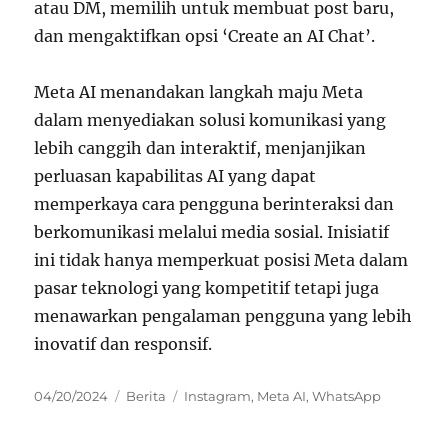
atau DM, memilih untuk membuat post baru,
dan mengaktifkan opsi ‘Create an AI Chat’.
Meta AI menandakan langkah maju Meta
dalam menyediakan solusi komunikasi yang
lebih canggih dan interaktif, menjanjikan
perluasan kapabilitas AI yang dapat
memperkaya cara pengguna berinteraksi dan
berkomunikasi melalui media sosial. Inisiatif
ini tidak hanya memperkuat posisi Meta dalam
pasar teknologi yang kompetitif tetapi juga
menawarkan pengalaman pengguna yang lebih
inovatif dan responsif.
Posted
Categories
Tags
04/20/2024
Berita
Instagram
,
Meta AI
,
WhatsApp
on