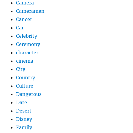
Camera
Cameramen
Cancer
Car
Celebrity
Ceremony
character
cinema
City
Country
Culture
Dangerous
Date
Desert
Disney
Family