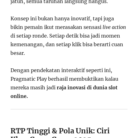
jatuh, semua taruhan langsung hangus.
Konsep ini bukan hanya inovatif, tapi juga
bikin pemain ikut merasakan sensasi
live action
di setiap ronde. Setiap detik bisa jadi momen
kemenangan, dan setiap klik bisa berarti cuan
besar.
Dengan pendekatan interaktif seperti ini,
Pragmatic Play berhasil membuktikan kalau
mereka masih jadi
raja inovasi di dunia slot
online.
RTP Tinggi & Pola Unik: Ciri