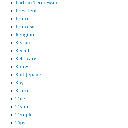
Parfum Termewah
President
Prince
Princess
Religion
Season
Secret
Self-care
Show
Slot Jepang
Spy
Storm
Tale
Team
Temple
Tips