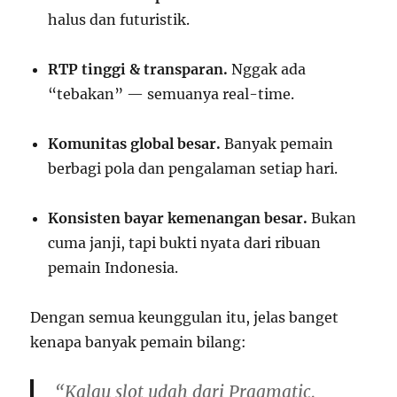
halus dan futuristik.
RTP tinggi & transparan.
Nggak ada
“tebakan” — semuanya real-time.
Komunitas global besar.
Banyak pemain
berbagi pola dan pengalaman setiap hari.
Konsisten bayar kemenangan besar.
Bukan
cuma janji, tapi bukti nyata dari ribuan
pemain Indonesia.
Dengan semua keunggulan itu, jelas banget
kenapa banyak pemain bilang:
“Kalau slot udah dari Pragmatic,