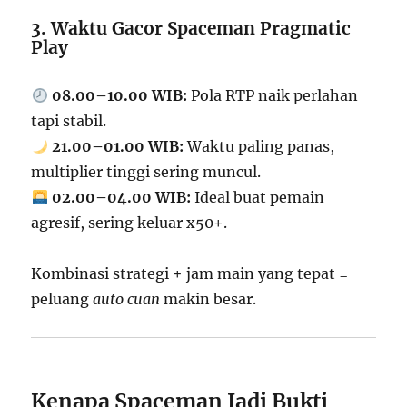
3. Waktu Gacor Spaceman Pragmatic
Play
08.00–10.00 WIB:
Pola RTP naik perlahan
tapi stabil.
21.00–01.00 WIB:
Waktu paling panas,
multiplier tinggi sering muncul.
02.00–04.00 WIB:
Ideal buat pemain
agresif, sering keluar x50+.
Kombinasi strategi + jam main yang tepat =
peluang
auto cuan
makin besar.
Kenapa Spaceman Jadi Bukti