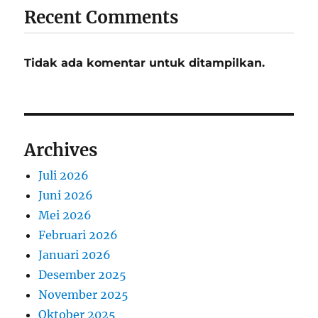
Recent Comments
Tidak ada komentar untuk ditampilkan.
Archives
Juli 2026
Juni 2026
Mei 2026
Februari 2026
Januari 2026
Desember 2025
November 2025
Oktober 2025