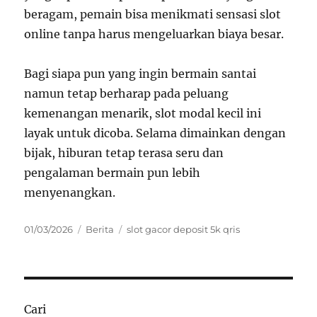
beragam, pemain bisa menikmati sensasi slot
online tanpa harus mengeluarkan biaya besar.
Bagi siapa pun yang ingin bermain santai
namun tetap berharap pada peluang
kemenangan menarik, slot modal kecil ini
layak untuk dicoba. Selama dimainkan dengan
bijak, hiburan tetap terasa seru dan
pengalaman bermain pun lebih
menyenangkan.
Posted
Categories
Tags
01/03/2026
Berita
slot gacor deposit 5k qris
on
Cari