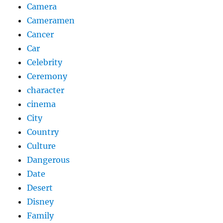
Camera
Cameramen
Cancer
Car
Celebrity
Ceremony
character
cinema
City
Country
Culture
Dangerous
Date
Desert
Disney
Family