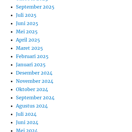
September 2025
Juli 2025
Juni 2025
Mei 2025
April 2025
Maret 2025
Februari 2025
Januari 2025
Desember 2024
November 2024
Oktober 2024
September 2024
Agustus 2024
Juli 2024
Juni 2024
Mei 2024