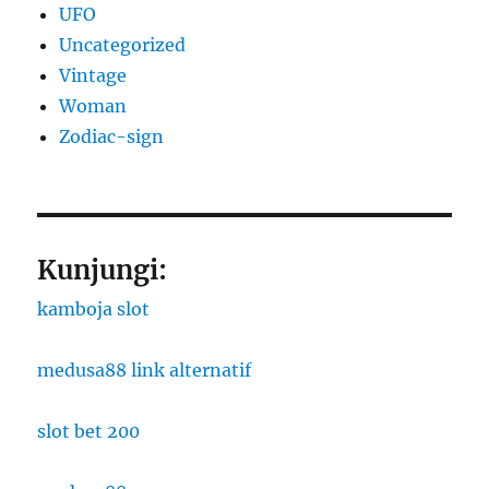
UFO
Uncategorized
Vintage
Woman
Zodiac-sign
Kunjungi:
kamboja slot
medusa88 link alternatif
slot bet 200