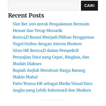
CARI
Recent Posts
Slot Bet 200 untuk Pengalaman Bermain
Hemat dan Tetap Menarik
Broto4D Resmi Menjadi Pilihan Penggemar
Togel Online dengan Sistem Modern
Situs HK Broto4D dalam Perspektif
Penyajian Data yang Cepat, Ringkas, dan
Mudah Diakses
Rupiah Anjlok Membuat Harga Barang
Makin Mahal
Paito Warna HK sebagai Media Visual Data
Angka yang Lebih Informatif dan Modern