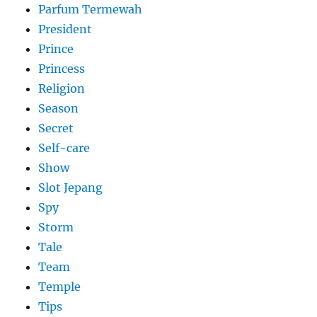
Parfum Termewah
President
Prince
Princess
Religion
Season
Secret
Self-care
Show
Slot Jepang
Spy
Storm
Tale
Team
Temple
Tips