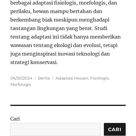
berbagai adaptasi fisiologis, morfologis, dan
perilaku, hewan mampu bertahan dan
berkembang biak meskipun menghadapi
tantangan lingkungan yang berat. Studi
tentang adaptasi ini tidak hanya memberikan
wawasan tentang ekologi dan evolusi, tetapi
juga menginspirasi inovasi teknologi dan
strategi konservasi.
Posted
Categories
Tags
06/30/2024
Berita
Adaptasi Hewan
,
Fisiologis
,
on
Morfologis
Cari
CARI