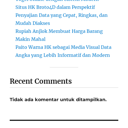
Situs HK Broto4D dalam Perspektif
Penyajian Data yang Cepat, Ringkas, dan
Mudah Diakses
Rupiah Anjlok Membuat Harga Barang
Makin Mahal
Paito Warna HK sebagai Media Visual Data
Angka yang Lebih Informatif dan Modern
Recent Comments
Tidak ada komentar untuk ditampilkan.