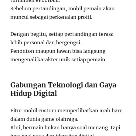
turnamen eFootball.
Sebelum pertandingan, mobil pemain akan
muncul sebagai perkenalan profil.
Dengan begitu, setiap pertandingan terasa
lebih personal dan bergengsi.
Penonton maupun lawan bisa langsung
mengenali karakter unik setiap pemain.
Gabungan Teknologi dan Gaya
Hidup Digital
Fitur mobil custom memperlihatkan arah baru
dalam dunia game olahraga.
Kini, bermain bukan hanya soal menang, tapi