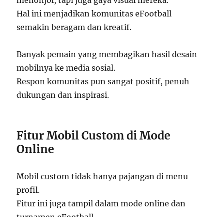
menonjol, tapi juga gaya visual mereka.
Hal ini menjadikan komunitas eFootball
semakin beragam dan kreatif.
Banyak pemain yang membagikan hasil desain
mobilnya ke media sosial.
Respon komunitas pun sangat positif, penuh
dukungan dan inspirasi.
Fitur Mobil Custom di Mode
Online
Mobil custom tidak hanya pajangan di menu
profil.
Fitur ini juga tampil dalam mode online dan