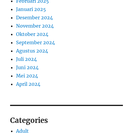
Februari 2025
Januari 2025
Desember 2024
November 2024
Oktober 2024
September 2024
Agustus 2024
Juli 2024
Juni 2024
Mei 2024
April 2024
Categories
Adult