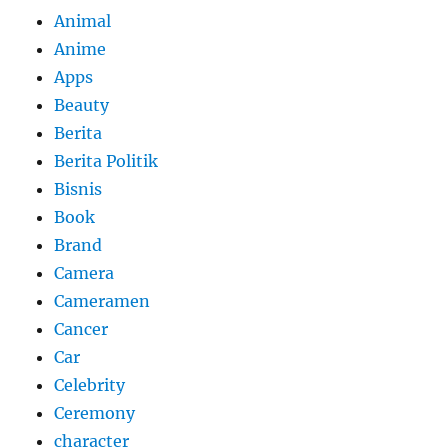
Animal
Anime
Apps
Beauty
Berita
Berita Politik
Bisnis
Book
Brand
Camera
Cameramen
Cancer
Car
Celebrity
Ceremony
character