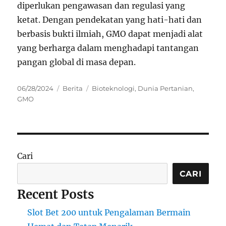
diperlukan pengawasan dan regulasi yang
ketat. Dengan pendekatan yang hati-hati dan
berbasis bukti ilmiah, GMO dapat menjadi alat
yang berharga dalam menghadapi tantangan
pangan global di masa depan.
Posted
Categories
Tags
06/28/2024
Berita
Bioteknologi
,
Dunia Pertanian
,
on
GMO
Cari
CARI
Recent Posts
Slot Bet 200 untuk Pengalaman Bermain