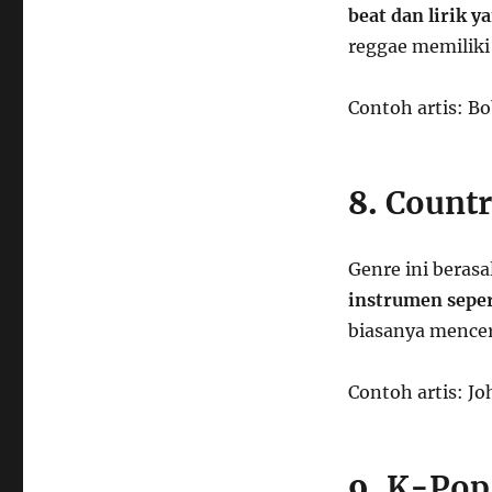
beat dan lirik y
reggae memiliki
Contoh artis: Bo
8.
Countr
Genre ini beras
instrumen sepert
biasanya mencer
Contoh artis: Jo
9.
K-Pop