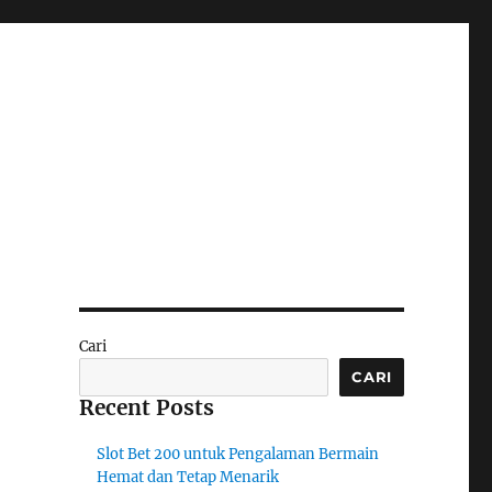
Cari
CARI
Recent Posts
Slot Bet 200 untuk Pengalaman Bermain
Hemat dan Tetap Menarik