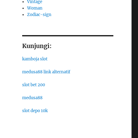
Vintage
Woman
Zodiac-sign
Kunjungi:
kamboja slot
medusa88 link alternatif
slot bet 200
medusa88
slot depo 10k