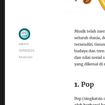
Musik telah men
seluruh dunia, d
Author
admin
tersendiri. Gen
Posted
10/19/2024
budaya dan tren
on
Categories
Musician
dan nilai sosial
yang dikenal di 
1.
Pop
Pop (singkatan 
oleh berbagai k