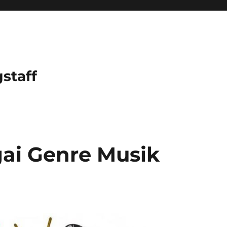
gstaff
ai Genre Musik