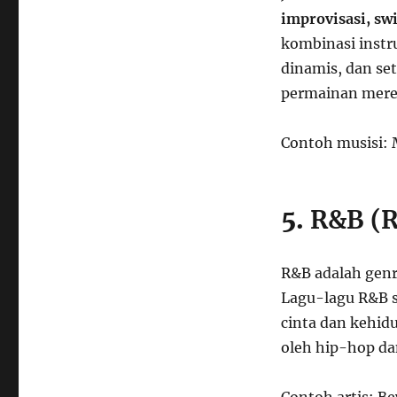
improvisasi, sw
kombinasi instr
dinamis, dan se
permainan mere
Contoh musisi: M
5.
R&B (R
R&B adalah ge
Lagu-lagu R&B 
cinta dan kehid
oleh hip-hop da
Contoh artis: B