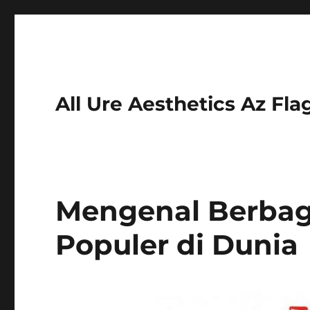
All Ure Aesthetics Az Fla
Mengenal Berbag
Populer di Dunia