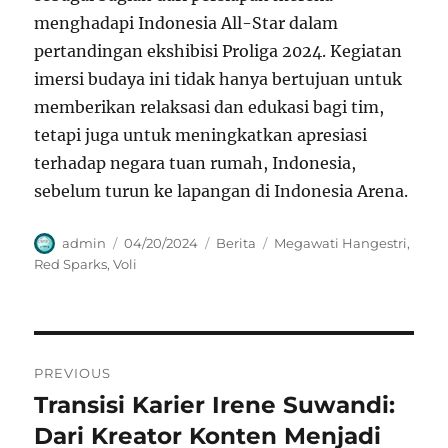
menghadapi Indonesia All-Star dalam
pertandingan ekshibisi Proliga 2024. Kegiatan
imersi budaya ini tidak hanya bertujuan untuk
memberikan relaksasi dan edukasi bagi tim,
tetapi juga untuk meningkatkan apresiasi
terhadap negara tuan rumah, Indonesia,
sebelum turun ke lapangan di Indonesia Arena.
Author
Posted
Categories
Tags
admin
04/20/2024
Berita
Megawati Hangestri
,
on
Red Sparks
,
Voli
Navigasi
PREVIOUS
pos
Transisi Karier Irene Suwandi:
Previous
post:
Dari Kreator Konten Menjadi