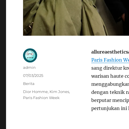
allureaesthetics
Paris Fashion W
Author
admin
sang direktur k
Posted
07/03/2025
warisan haute c
on
Categories
Berita
menggabungkan w
Tags
Dior Homme
,
Kim Jones
,
dengan teknik ra
Paris Fashion Week
berputar mencipt
pertunjukan ini