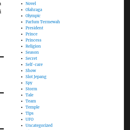
a
Novel
Olahraga
i
Olympic
Parfum Termewah
President
Prince
Princess
Religion
Season
Secret
Self-care
Show
Slot Jepang
Spy
Storm
Tale
Team
Temple
Tips
UFO
Uncategorized