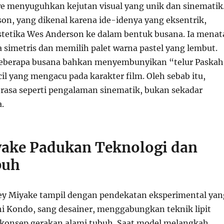
ewe menyuguhkan kejutan visual yang unik dan sinematik
on, yang dikenal karena ide-idenya yang eksentrik,
tetika Wes Anderson ke dalam bentuk busana. Ia menat
 simetris dan memilih palet warna pastel yang lembut.
 beberapa busana bahkan menyembunyikan “telur Paska
cil yang mengacu pada karakter film. Oleh sebab itu,
erasa seperti pengalaman sinematik, bukan sekadar
.
yake Padukan Teknologi dan
buh
sey Miyake tampil dengan pendekatan eksperimental yan
i Kondo, sang desainer, menggabungkan teknik lipit
 konsep gerakan alami tubuh. Saat model melangkah,