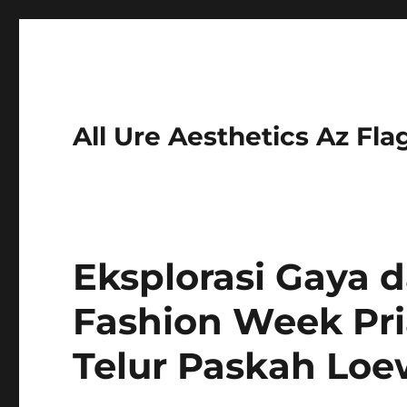
All Ure Aesthetics Az Fla
Eksplorasi Gaya d
Fashion Week Pri
Telur Paskah Lo