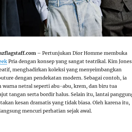
azflagstaff.com –
Pertunjukan Dior Homme membuka
eek
Pria dengan konsep yang sangat teatrikal. Kim Jones
reatif, menghadirkan koleksi yang menyeimbangkan
outure dengan pendekatan modern. Sebagai contoh, ia
arna netral seperti abu-abu, krem, dan biru tua
jut tangan serta bordir halus. Selain itu, lantai panggun
akan kesan dramatis yang tidak biasa. Oleh karena itu,
 langsung mencuri perhatian sejak awal.