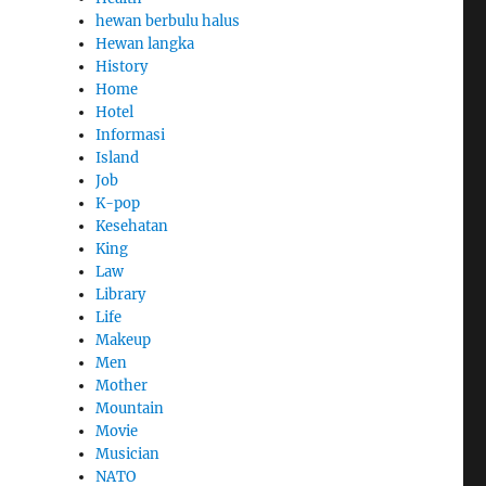
hewan berbulu halus
Hewan langka
History
Home
Hotel
Informasi
Island
Job
K-pop
Kesehatan
King
Law
Library
Life
Makeup
Men
Mother
Mountain
Movie
Musician
NATO