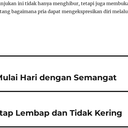
unjukan ini tidak hanya menghibur, tetapi juga membuk
tang bagaimana pria dapat mengekspresikan diri melalu
 Mulai Hari dengan Semangat
etap Lembap dan Tidak Kering