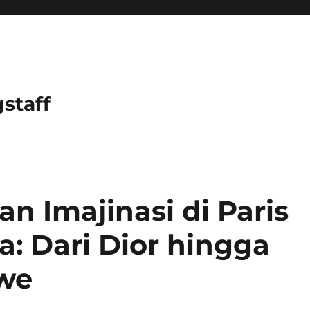
gstaff
an Imajinasi di Paris
a: Dari Dior hingga
ewe