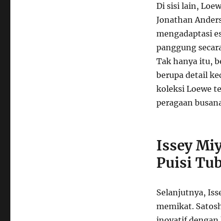
Di sisi lain, Lo
Jonathan Anders
mengadaptasi es
panggung secara
Tak hanya itu,
berupa detail ke
koleksi Loewe t
peragaan busana
Issey Mi
Puisi Tu
Selanjutnya, Is
memikat. Satosh
inovatif dengan