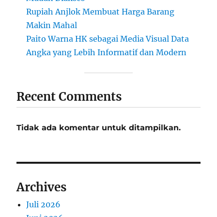
Rupiah Anjlok Membuat Harga Barang
Makin Mahal
Paito Warna HK sebagai Media Visual Data
Angka yang Lebih Informatif dan Modern
Recent Comments
Tidak ada komentar untuk ditampilkan.
Archives
Juli 2026