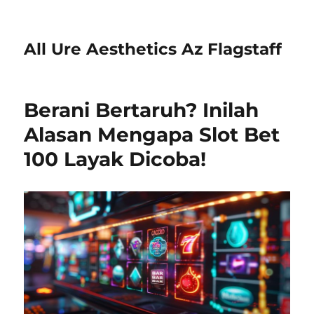
All Ure Aesthetics Az Flagstaff
Berani Bertaruh? Inilah
Alasan Mengapa Slot Bet
100 Layak Dicoba!