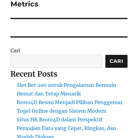
Metrics
Cari
CARI
Recent Posts
Slot Bet 200 untuk Pengalaman Bermain
Hemat dan Tetap Menarik
Broto4D Resmi Menjadi Pilihan Penggemar
Togel Online dengan Sistem Modern
Situs HK Broto4D dalam Perspektif
Penyajian Data yang Cepat, Ringkas, dan
Mudah Diakses