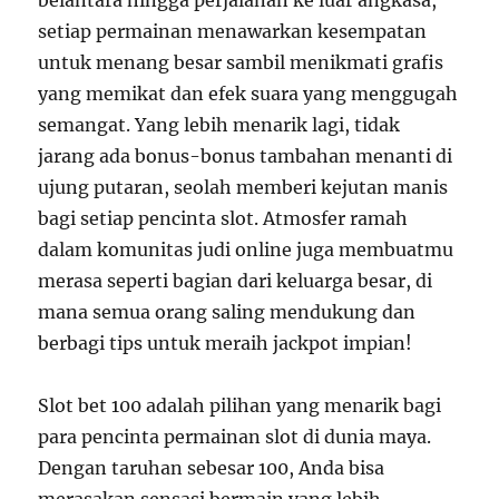
setiap permainan menawarkan kesempatan
untuk menang besar sambil menikmati grafis
yang memikat dan efek suara yang menggugah
semangat. Yang lebih menarik lagi, tidak
jarang ada bonus-bonus tambahan menanti di
ujung putaran, seolah memberi kejutan manis
bagi setiap pencinta slot. Atmosfer ramah
dalam komunitas judi online juga membuatmu
merasa seperti bagian dari keluarga besar, di
mana semua orang saling mendukung dan
berbagi tips untuk meraih jackpot impian!
Slot bet 100 adalah pilihan yang menarik bagi
para pencinta permainan slot di dunia maya.
Dengan taruhan sebesar 100, Anda bisa
merasakan sensasi bermain yang lebih