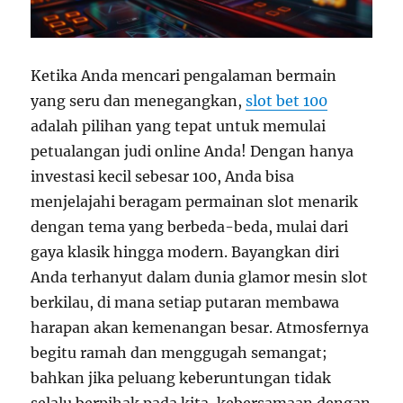
Ketika Anda mencari pengalaman bermain
yang seru dan menegangkan,
slot bet 100
adalah pilihan yang tepat untuk memulai
petualangan judi online Anda! Dengan hanya
investasi kecil sebesar 100, Anda bisa
menjelajahi beragam permainan slot menarik
dengan tema yang berbeda-beda, mulai dari
gaya klasik hingga modern. Bayangkan diri
Anda terhanyut dalam dunia glamor mesin slot
berkilau, di mana setiap putaran membawa
harapan akan kemenangan besar. Atmosfernya
begitu ramah dan menggugah semangat;
bahkan jika peluang keberuntungan tidak
selalu berpihak pada kita, kebersamaan dengan