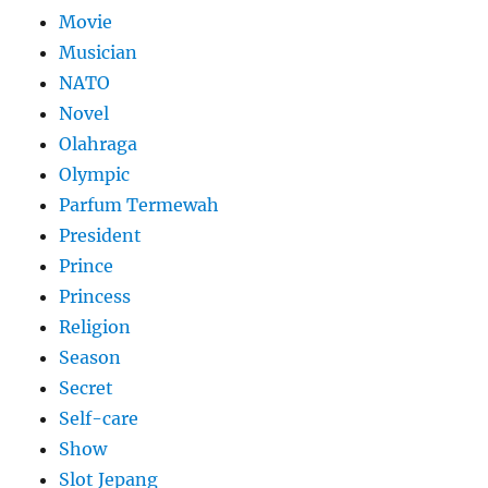
Movie
Musician
NATO
Novel
Olahraga
Olympic
Parfum Termewah
President
Prince
Princess
Religion
Season
Secret
Self-care
Show
Slot Jepang