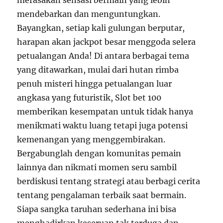
mendebarkan dan menguntungkan.
Bayangkan, setiap kali gulungan berputar,
harapan akan jackpot besar menggoda selera
petualangan Anda! Di antara berbagai tema
yang ditawarkan, mulai dari hutan rimba
penuh misteri hingga petualangan luar
angkasa yang futuristik, Slot bet 100
memberikan kesempatan untuk tidak hanya
menikmati waktu luang tetapi juga potensi
kemenangan yang menggembirakan.
Bergabunglah dengan komunitas pemain
lainnya dan nikmati momen seru sambil
berdiskusi tentang strategi atau berbagi cerita
tentang pengalaman terbaik saat bermain.
Siapa sangka taruhan sederhana ini bisa
menghadirkan keseruan tak terduga dan