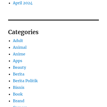
April 2024
Categories
Adult
Animal
Anime
Apps
Beauty
Berita
Berita Politik
Bisnis
Book
Brand