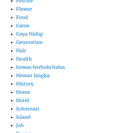
Festive
Flower
Food
Game
Gaya Hidup
Generation
Hair
Health
hewan berbulu halus
Hewan langka
History
Home
Hotel
Informasi
Island
Job