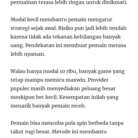
permainan terasa lebih ringan untuk dinikmati.
Modal kecil membantu pemain mengatur
strategi sejak awal. Risiko pun jadi lebih rendah
karena tidak ada tekanan kehilangan banyak
uang. Pendekatan ini membuat pemain merasa
lebih nyaman.
Walau hanya modal 10 ribu, banyak game yang
tetap mampu memicu maxwin. Provider
populer masih menyediakan peluang besar
meskipun bet kecil. Kesempatan inilah yang
menarik banyak pemain receh.
Pemain bisa mencoba pola spin berbeda tanpa
takut rugi besar. Metode ini membantu