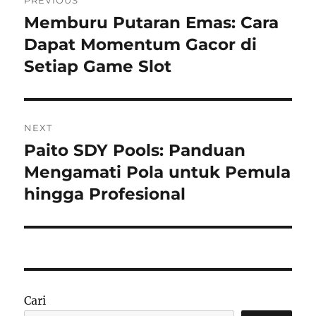
PREVIOUS
pos
Memburu Putaran Emas: Cara
Previous
post:
Dapat Momentum Gacor di
Setiap Game Slot
NEXT
Paito SDY Pools: Panduan
Next
post:
Mengamati Pola untuk Pemula
hingga Profesional
Cari