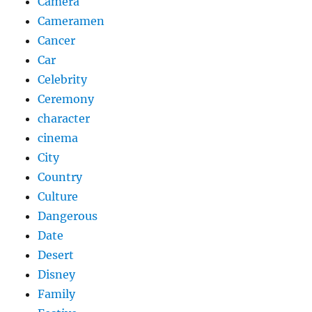
Camera
Cameramen
Cancer
Car
Celebrity
Ceremony
character
cinema
City
Country
Culture
Dangerous
Date
Desert
Disney
Family