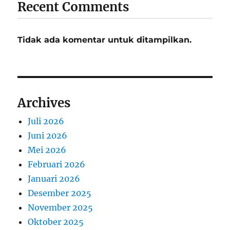
Recent Comments
Tidak ada komentar untuk ditampilkan.
Archives
Juli 2026
Juni 2026
Mei 2026
Februari 2026
Januari 2026
Desember 2025
November 2025
Oktober 2025