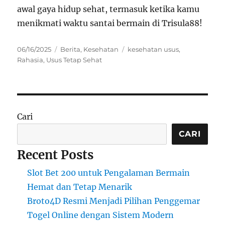
awal gaya hidup sehat, termasuk ketika kamu
menikmati waktu santai bermain di Trisula88!
Posted
Categories
Tags
06/16/2025
Berita
,
Kesehatan
kesehatan usus
,
on
Rahasia
,
Usus Tetap Sehat
Cari
CARI
Recent Posts
Slot Bet 200 untuk Pengalaman Bermain
Hemat dan Tetap Menarik
Broto4D Resmi Menjadi Pilihan Penggemar
Togel Online dengan Sistem Modern