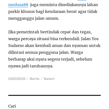
medusa88
juga meminta disediakannya lahan
parkir khusus bagi kendaraan berat agar tidak
mengganggu jalan umum.
Jika pemerintah bertindak cepat dan tegas,
warga percaya situasi bisa terkendali. Jalan Yos
Sudarso akan kembali aman dan nyaman untuk
dilintasi semua pengguna jalan. Warga
berharap aksi nyata segera terjadi, sebelum
nyawa jadi taruhannya.
Posted
Categories
Tags
05/20/2025
Berita
Batam
on
Cari