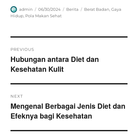
Author
Posted
Categories
Tags
admin
06/30/2024
Berita
Berat Badan
,
Gaya
on
Hidup
,
Pola Makan Sehat
Navigasi
PREVIOUS
pos
Hubungan antara Diet dan
Previous
Kesehatan Kulit
post:
NEXT
Mengenal Berbagai Jenis Diet dan
Next
Efeknya bagi Kesehatan
post: