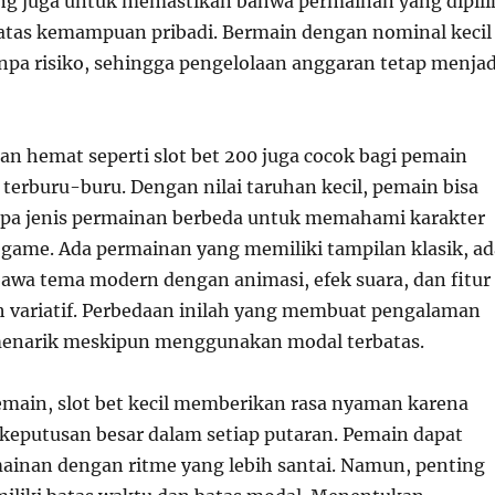
ting juga untuk memastikan bahwa permainan yang dipili
atas kemampuan pribadi. Bermain dengan nominal kecil
anpa risiko, sehingga pengelolaan anggaran tetap menjad
n hemat seperti slot bet 200 juga cocok bagi pemain
 terburu-buru. Dengan nilai taruhan kecil, pemain bisa
pa jenis permainan berbeda untuk memahami karakter
ame. Ada permainan yang memiliki tampilan klasik, ad
wa tema modern dengan animasi, efek suara, dan fitur
h variatif. Perbedaan inilah yang membuat pengalaman
menarik meskipun menggunakan modal terbatas.
emain, slot bet kecil memberikan rasa nyaman karena
keputusan besar dalam setiap putaran. Pemain dapat
inan dengan ritme yang lebih santai. Namun, penting