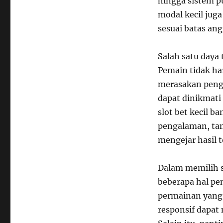
hingga sistem p
modal kecil jug
sesuai batas an
Salah satu daya t
Pemain tidak h
merasakan peng
dapat dinikmati
slot bet kecil 
pengalaman, tamp
mengejar hasil t
Dalam memilih s
beberapa hal pe
permainan yang r
responsif dapat