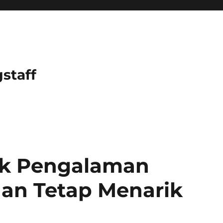
gstaff
tuk Pengalaman
an Tetap Menarik