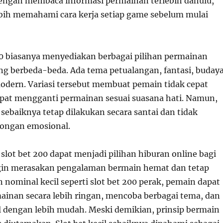
Dengan membaca informasi permainan terlebih dahulu,
bih memahami cara kerja setiap game sebelum mulai
200 biasanya menyediakan berbagai pilihan permainan
g berbeda-beda. Ada tema petualangan, fantasi, budaya
modern. Variasi tersebut membuat pemain tidak cepat
pat mengganti permainan sesuai suasana hati. Namun,
sebaiknya tetap dilakukan secara santai dan tidak
rongan emosional.
lot bet 200 dapat menjadi pilihan hiburan online bagi
gin merasakan pengalaman bermain hemat dan tetap
nominal kecil seperti slot bet 200 perak, pemain dapat
inan secara lebih ringan, mencoba berbagai tema, dan
dengan lebih mudah. Meski demikian, prinsip bermain