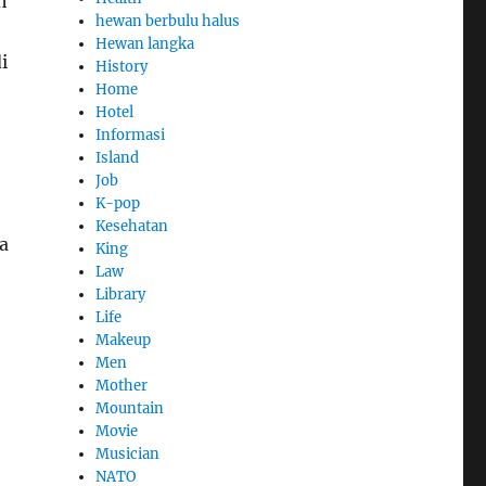
h
hewan berbulu halus
Hewan langka
i
History
Home
Hotel
Informasi
Island
Job
K-pop
Kesehatan
a
King
Law
Library
Life
Makeup
Men
Mother
Mountain
Movie
Musician
NATO