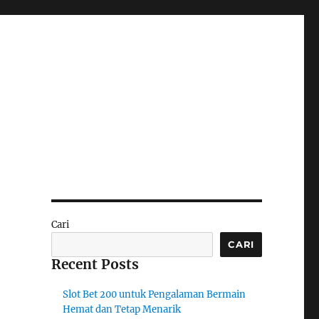
Cari
CARI
Recent Posts
Slot Bet 200 untuk Pengalaman Bermain
Hemat dan Tetap Menarik