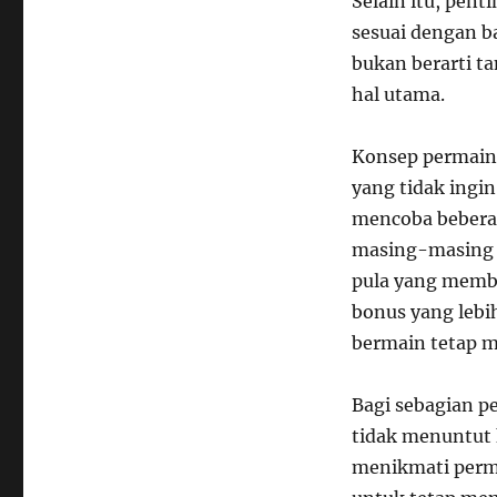
Selain itu, pen
sesuai dengan b
bukan berarti t
hal utama.
Konsep permaina
yang tidak ingin
mencoba bebera
masing-masing g
pula yang memba
bonus yang lebi
bermain tetap 
Bagi sebagian p
tidak menuntut 
menikmati perma